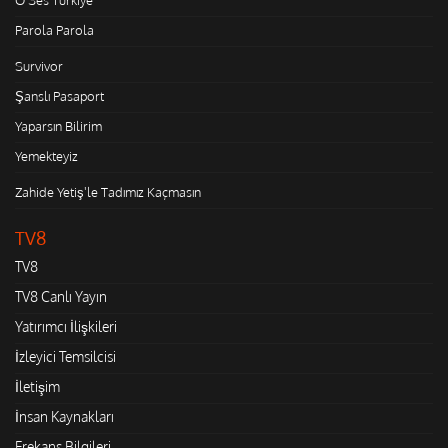
Parola Parola
Survivor
Şanslı Pasaport
Yaparsın Bilirim
Yemekteyiz
Zahide Yetiş'le Tadımız Kaçmasın
TV8
TV8
TV8 Canlı Yayın
Yatırımcı İlişkileri
İzleyici Temsilcisi
İletişim
İnsan Kaynakları
Frekans Bilgileri