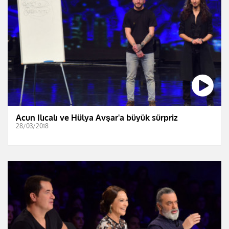
Acun Ilıcalı ve Hülya Avşar'a büyük sürpriz
28/03/2018