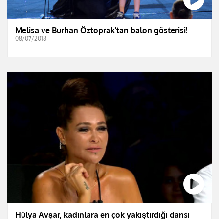
Melisa ve Burhan Öztoprak'tan balon gösterisi!
08/07/2018
Hülya Avşar, kadınlara en çok yakıştırdığı dansı