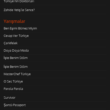
Türkiye'nin Doktorları
Zahide Yetiş'le Sence?
Yarışmalar
Ben Eşimi Bilmez Miyim
Cevap Ver Türkiye
Çarkıfelek
Doya Doya Moda
İşte Benim Stilim
İşte Benim Stilim
MasterChef Türkiye
O Ses Türkiye
Parola Parola
Survivor
Şanslı Pasaport