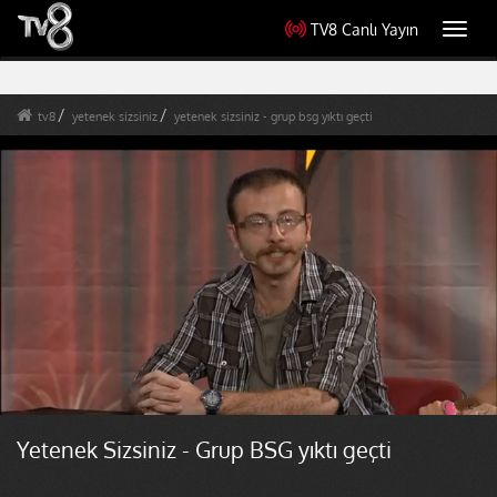
TV8 Canlı Yayın
Toggl
navig
tv8
yetenek sizsiniz
yetenek sizsiniz - grup bsg yıktı geçti
Yetenek Sizsiniz - Grup BSG yıktı geçti