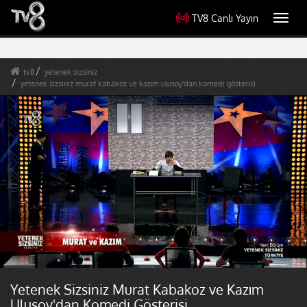
TV8 Canlı Yayın
Toggl
navig
tv8
yetenek sizsiniz
yetenek sizsiniz murat kabakoz ve kazım ulusoy'dan komedi gösterisi
Yetenek Sizsiniz Murat Kabakoz ve Kazım
Ulusoy'dan Komedi Gösterisi