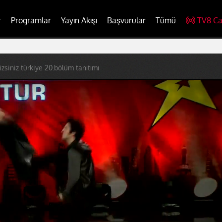
r
Programlar
Yayın Akışı
Başvurular
Tümü
TV8 Ca
zsiniz türkiye 20.bölüm tanıtımı