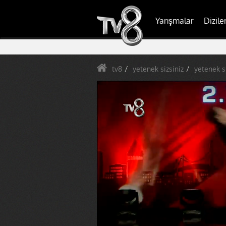
Yarışmalar
Dizile
tv8
yetenek sizsiniz
yetenek si