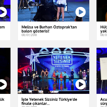
dem
Melisa ve Burhan Öztoprak'tan
Hül
balon gösterisi!
yakı
08/07/2018
08/0
yük
İşte Yetenek Sizsiniz Türkiye'de
Acu
finale çıkanlar...
sür