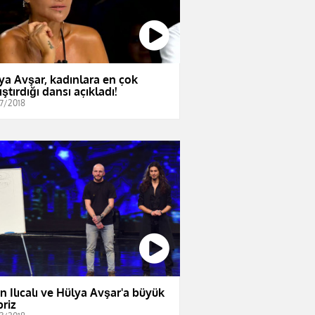
ya Avşar, kadınlara en çok
ştırdığı dansı açıkladı!
7/2018
n Ilıcalı ve Hülya Avşar'a büyük
priz