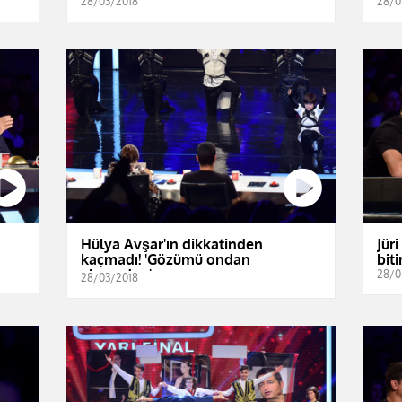
28/03/2018
28/0
Hülya Avşar'ın dikkatinden
Jür
kaçmadı! 'Gözümü ondan
bit
alamadım'
28/0
28/03/2018