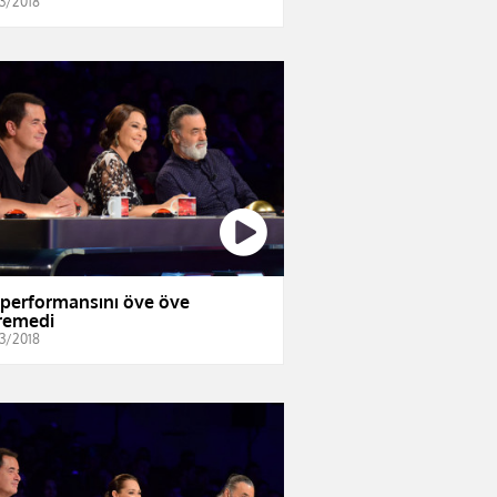
3/2018
i performansını öve öve
iremedi
3/2018