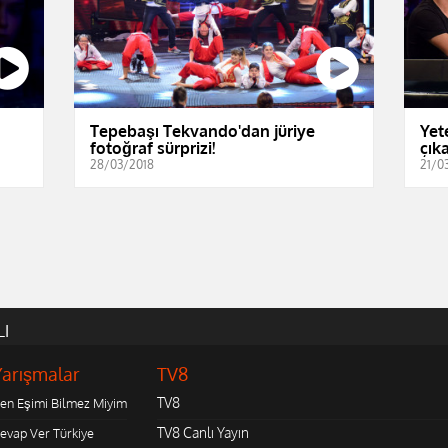
Tepebaşı Tekvando'dan jüriye
Yet
fotoğraf sürprizi!
çıka
28/03/2018
21/0
LI
Yarışmalar
TV8
TV8
en Eşimi Bilmez Miyim
TV8 Canlı Yayın
evap Ver Türkiye