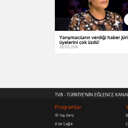
Yarışmacıların verdiği haber jüri
üyelerini çok üzdü!
28/03/2018
TV8 - TÜRKİYE'NİN EĞLENCE KANA
Programlar
10 Yaş Genç
B
8'de Sağlık
C