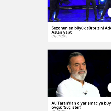
Sezonun en büyük sürprizini A
Aslan yaptı!
09/07/2018
Ali Taran'dan o yarışmacıya bü
övgü: 'Güç ister!'