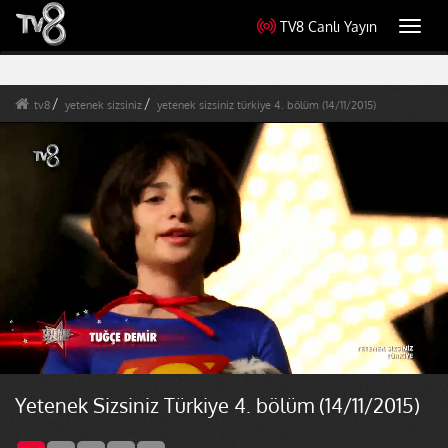
TV8 Canlı Yayın
Toggl
navig
tv8
yetenek sizsiniz
yetenek sizsiniz türkiye 4. bölüm (14/11/2015)
Yetenek Sizsiniz Türkiye 4. bölüm (14/11/2015)