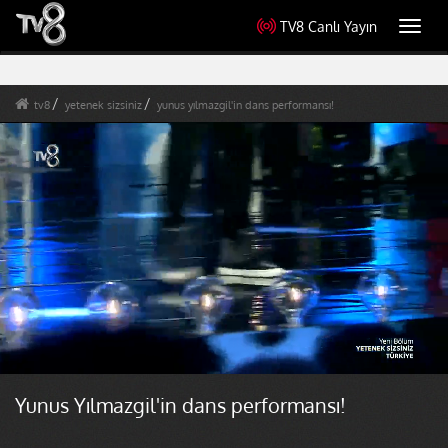
TV8 Canlı Yayın
Toggl
navig
tv8
yetenek sizsiniz
yunus yılmazgil'in dans performansı!
Yunus Yılmazgil'in dans performansı!