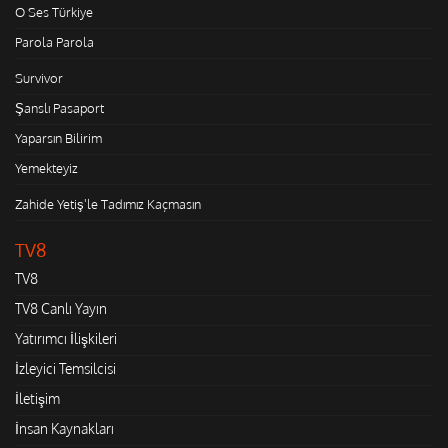
O Ses Türkiye
Parola Parola
Survivor
Şanslı Pasaport
Yaparsın Bilirim
Yemekteyiz
Zahide Yetiş'le Tadımız Kaçmasın
TV8
TV8
TV8 Canlı Yayın
Yatırımcı İlişkileri
İzleyici Temsilcisi
İletişim
İnsan Kaynakları