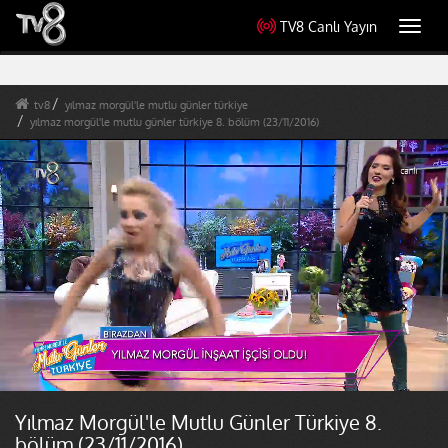
TV8 Canlı Yayın
Toggl
navig
tv8
yılmaz morgül'le mutlu günler türkiye
yılmaz morgül'le mutlu günler türkiye 8. bölüm (23/11/2016)
Yılmaz Morgül'le Mutlu Günler Türkiye 8.
bölüm (23/11/2016)