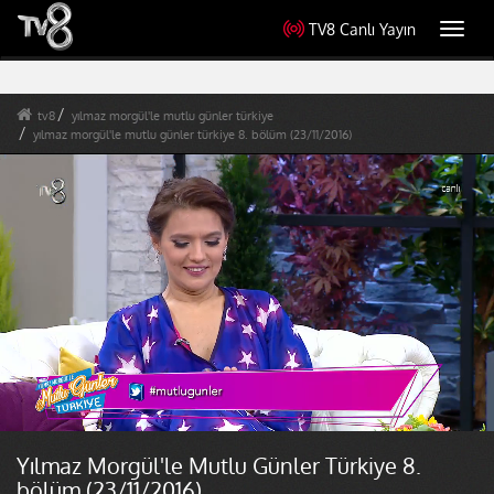
TV8 Canlı Yayın
Toggl
navig
tv8
yılmaz morgül'le mutlu günler türkiye
yılmaz morgül'le mutlu günler türkiye 8. bölüm (23/11/2016)
Yılmaz Morgül'le Mutlu Günler Türkiye 8.
bölüm (23/11/2016)