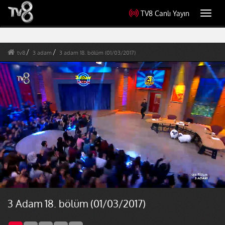
TV8 Canlı Yayın
Toggl
navig
tv8
3 adam
3 adam 18. bölüm (01/03/2017)
3 Adam 18. bölüm (01/03/2017)