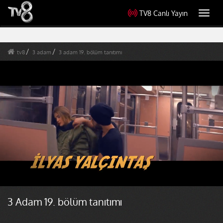
TV8 Canlı Yayın
Toggl
navig
tv8
3 adam
3 adam 19. bölüm tanıtımı
3 Adam 19. bölüm tanıtımı