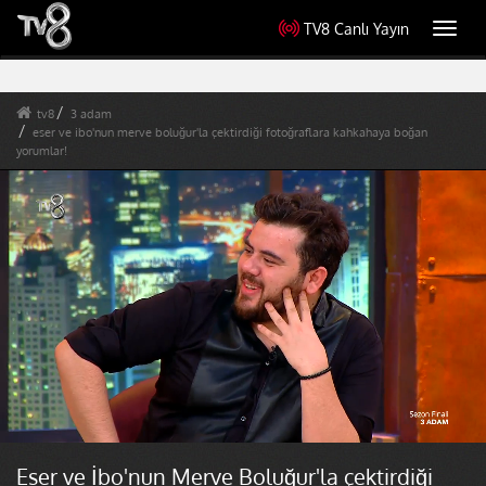
TV8 Canlı Yayın
Toggl
navig
tv8
3 adam
eser ve ibo'nun merve boluğur'la çektirdiği fotoğraflara kahkahaya boğan
yorumlar!
Eser ve İbo'nun Merve Boluğur'la çektirdiği