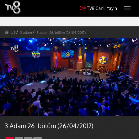
TV8 Canlı Yayın
Toggl
navig
tv8
3 adam
3 adam 26. bölüm (26/04/2017)
3 Adam 26. bölüm (26/04/2017)