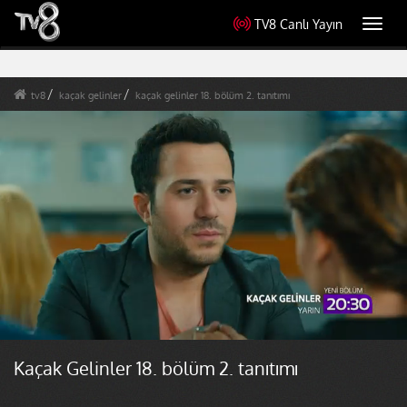
TV8 Canlı Yayın
Toggl
navig
tv8
kaçak gelinler
kaçak gelinler 18. bölüm 2. tanıtımı
Kaçak Gelinler 18. bölüm 2. tanıtımı