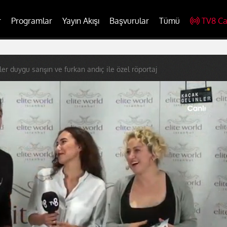
r
Programlar
Yayın Akışı
Başvurular
Tümü
TV8 Ca
ler duygu sarışın ve furkan andıç ile özel röportaj