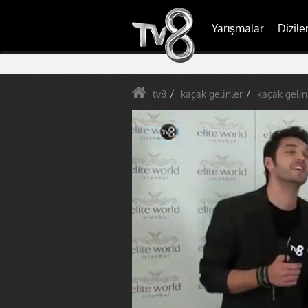
Yarışmalar
Dizile
tv8
kaçak gelinler
kaçak gelin