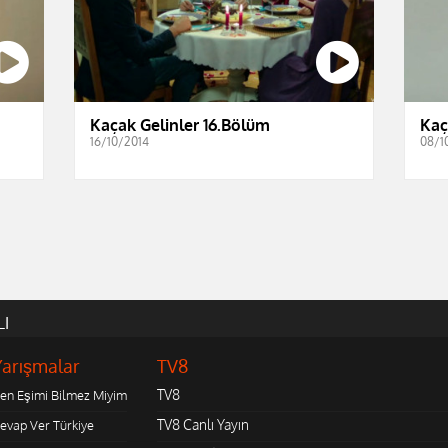
Kaçak Gelinler 16.Bölüm
Kaç
16/10/2014
08/1
LI
Yarışmalar
TV8
TV8
en Eşimi Bilmez Miyim
TV8 Canlı Yayın
evap Ver Türkiye