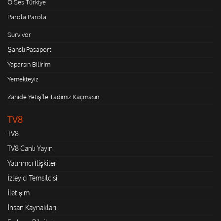
O Ses Türkiye
Parola Parola
Survivor
Şanslı Pasaport
Yaparsın Bilirim
Yemekteyiz
Zahide Yetiş'le Tadımız Kaçmasın
TV8
TV8
TV8 Canlı Yayın
Yatırımcı İlişkileri
İzleyici Temsilcisi
İletişim
İnsan Kaynakları