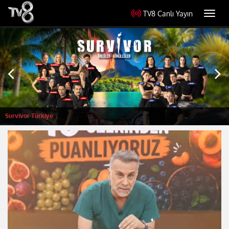
TV8 Canlı Yayın
Toggl
navig
Survivor Türkiye