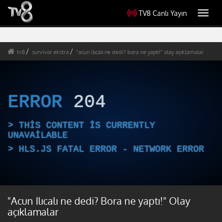
TV8 Canlı Yayın
Toggl
navig
tv8
survivor ekstra
"acun ilıcalı ne dedi? bora ne yaptı!" olay açıklamalar
ERROR
204
THIS CONTENT IS CURRENTLY
UNAVAILABLE
HLS.JS FATAL ERROR - NETWORK ERROR
"Acun Ilıcalı ne dedi? Bora ne yaptı!" Olay
açıklamalar