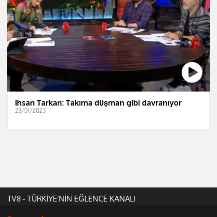
İhsan Tarkan: Takıma düşman gibi davranıyor
23/01/2023
TV8 - TÜRKİYE'NİN EĞLENCE KANALI