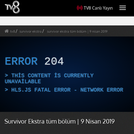
TV8 Canlı Yayın
Toggl
navig
tv8
survivor ekstra
survivor ekstra tüm bölüm | 9 nisan 2019
ERROR
204
THIS CONTENT IS CURRENTLY
UNAVAILABLE
HLS.JS FATAL ERROR - NETWORK ERROR
Survivor Ekstra tüm bölüm | 9 Nisan 2019