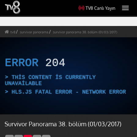
TV8 Canlı Yayın
Toggl
navig
tv8
survivor panorama
survivor panorama 38. bölüm (01/03/2017)
ERROR
204
THIS CONTENT IS CURRENTLY
UNAVAILABLE
HLS.JS FATAL ERROR - NETWORK ERROR
Survivor Panorama 38. bölüm (01/03/2017)