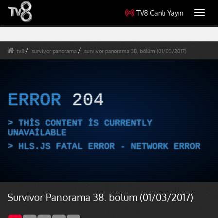
TV8 Canlı Yayın
Toggl
navig
tv8
survivor panorama
survivor panorama 38. bölüm (01/03/2017)
ERROR
204
THIS CONTENT IS CURRENTLY
UNAVAILABLE
HLS.JS FATAL ERROR - NETWORK ERROR
Survivor Panorama 38. bölüm (01/03/2017)