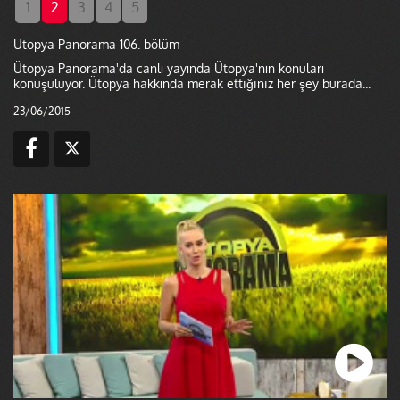
1
2
3
4
5
Ütopya Panorama 106. bölüm
Ütopya Panorama'da canlı yayında Ütopya'nın konuları
konuşuluyor. Ütopya hakkında merak ettiğiniz her şey burada...
23/06/2015