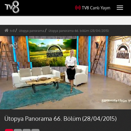
TV8 Canlı Yayın
Toggl
navig
tv8
ütopya panorama
ütopya panorama 66. bölüm (28/04/2015)
Ütopya Panorama 66. Bölüm (28/04/2015)