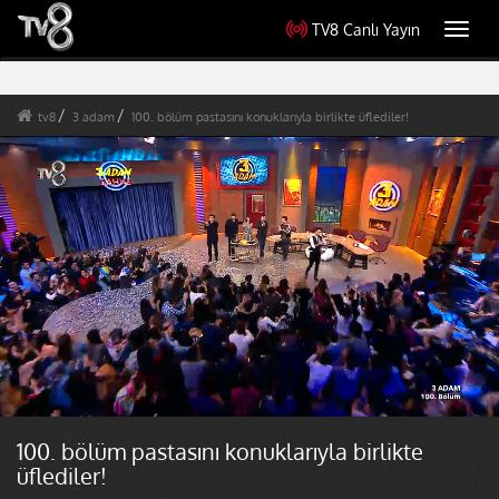
TV8 Canlı Yayın
Toggl
navig
tv8
3 adam
100. bölüm pastasını konuklarıyla birlikte üflediler!
100. bölüm pastasını konuklarıyla birlikte
üflediler!