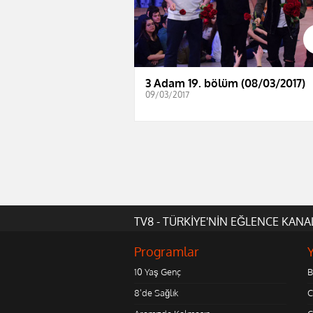
3 Adam 19. bölüm (08/03/2017)
09/03/2017
TV8 - TÜRKİYE'NİN EĞLENCE KANA
Programlar
10 Yaş Genç
B
8'de Sağlık
C