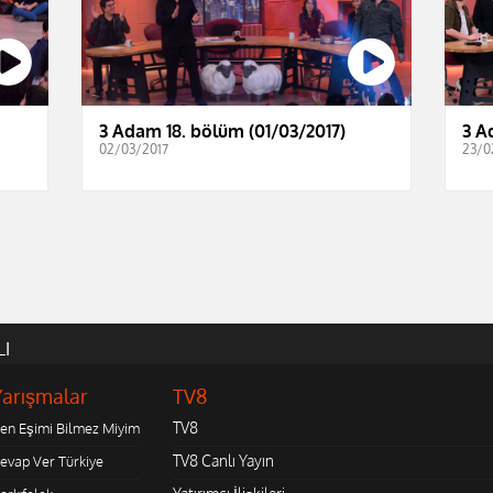
3 Adam 18. bölüm (01/03/2017)
3 A
02/03/2017
23/0
LI
Yarışmalar
TV8
TV8
en Eşimi Bilmez Miyim
TV8 Canlı Yayın
evap Ver Türkiye