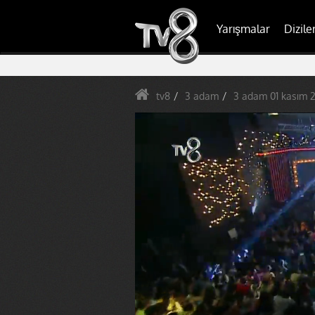
Yarışmalar
Dizile
tv8
3 adam
3 adam 01 kasım 