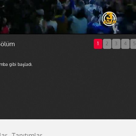
Bölüm
1
2
3
4
5
ba gibi başladı.
lar
Tanıtımlar