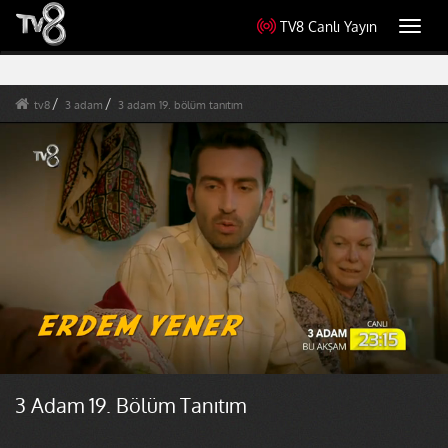
TV8 Canlı Yayın
Toggl
navig
tv8
3 adam
3 adam 19. bölüm tanıtım
3 Adam 19. Bölüm Tanıtım