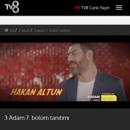
TV8 Canlı Yayın
Toggl
navig
tv8
3 adam
3 adam 7. bölüm tanıtımı
3 Adam 7. bölüm tanıtımı