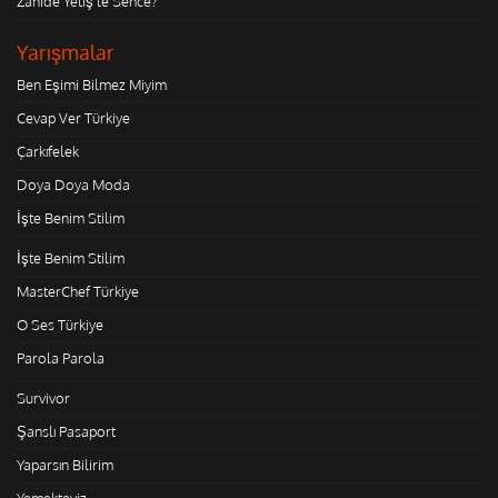
Zahide Yetiş'le Sence?
Yarışmalar
Ben Eşimi Bilmez Miyim
Cevap Ver Türkiye
Çarkıfelek
Doya Doya Moda
İşte Benim Stilim
İşte Benim Stilim
MasterChef Türkiye
O Ses Türkiye
Parola Parola
Survivor
Şanslı Pasaport
Yaparsın Bilirim
Yemekteyiz