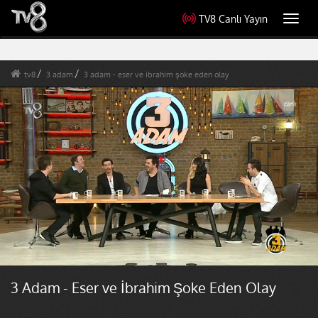
TV8 Canlı Yayın
Toggl
navig
tv8
3 adam
3 adam - eser ve ibrahim şoke eden olay
3 Adam - Eser ve İbrahim Şoke Eden Olay