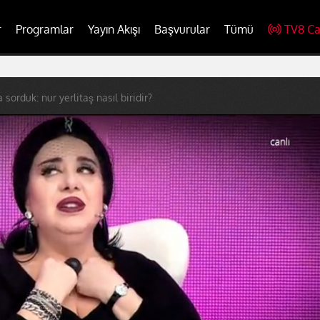
r
Programlar
Yayın Akışı
Başvurular
Tümü
TV8 Ca
sorduk: nur yerlitaş nasıl biridir?