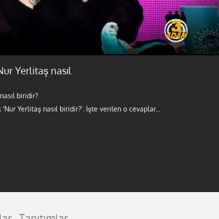
ur Yerlitaş nasıl
asıl biridir?
r Yerlitaş nasıl biridir?'. İşte verilen o cevaplar...
lar
Tanıtımlar