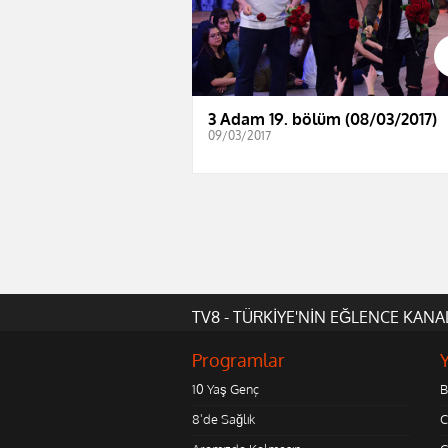
3 Adam 19. bölüm (08/03/2017)
09/03/2017
TV8 - TÜRKİYE'NİN EĞLENCE KANA
Programlar
10 Yaş Genç
B
8'de Sağlık
C