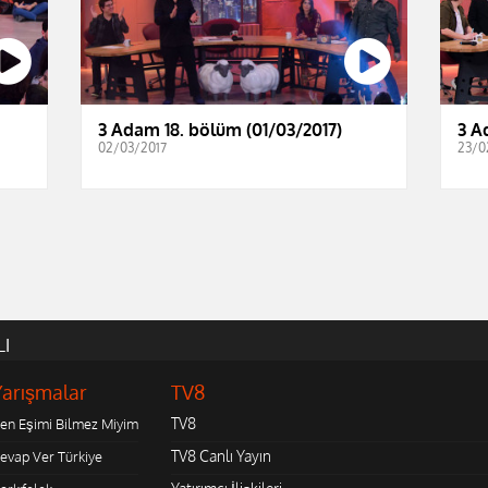
3 Adam 18. bölüm (01/03/2017)
3 A
02/03/2017
23/0
LI
Yarışmalar
TV8
TV8
en Eşimi Bilmez Miyim
TV8 Canlı Yayın
evap Ver Türkiye