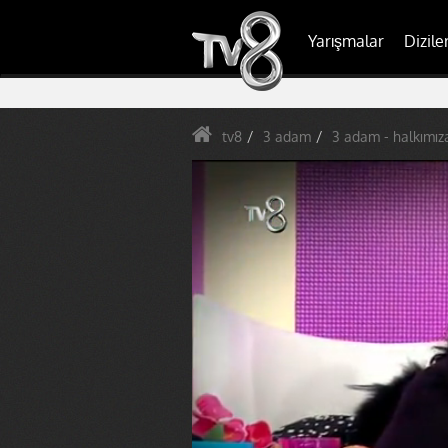
Yarışmalar
Dizile
tv8
3 adam
3 adam - halkımıza 