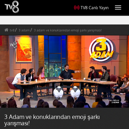
TV8 Canlı Yayın
Toggl
navig
tv8
3 adam
3 adam ve konuklarından emoji şarkı yarışması!
3 Adam ve konuklarından emoji şarkı
yarışması!