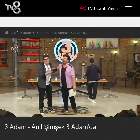
TV8 Canlı Yayın
Toggl
navig
tv8
3 adam
3 adam - anıl şimşek 3 adam'da
3 Adam - Anıl Şimşek 3 Adam'da