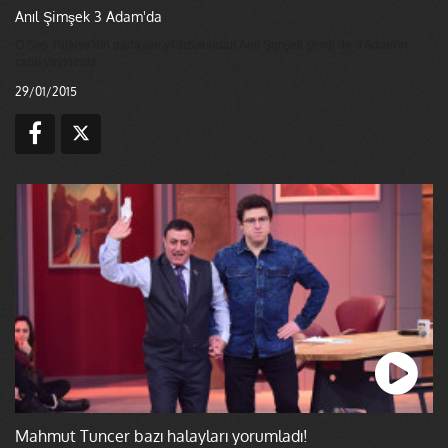
Anıl Şimşek 3 Adam'da
O Ses Türkiye'nin parlayan yıldızlarından Anıl Şimşek şimdi de 3 Adam'ın
canlı yayınında.
29/01/2015
Mahmut Tuncer bazı halayları yorumladı!