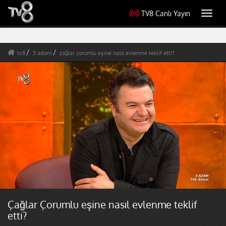
TV8 Canlı Yayın
Toggl
navig
tv8
3 adam
çağlar çorumlu eşine nasıl evlenme teklif etti?
Çağlar Çorumlu eşine nasıl evlenme teklif
etti?