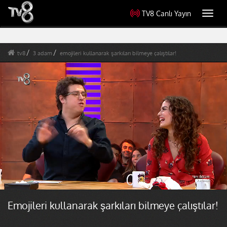
TV8 Canlı Yayın
Toggl
navig
tv8
3 adam
emojileri kullanarak şarkıları bilmeye çalıştılar!
Emojileri kullanarak şarkıları bilmeye çalıştılar!