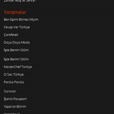
Zahide Yetiş'le Sence?
Yarışmalar
Ben Eşimi Bilmez Miyim
Cevap Ver Türkiye
Çarkıfelek
Doya Doya Moda
İşte Benim Stilim
İşte Benim Stilim
MasterChef Türkiye
O Ses Türkiye
Parola Parola
Survivor
Şanslı Pasaport
Yaparsın Bilirim
Yemekteyiz