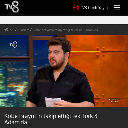
TV8 Canlı Yayın
Toggl
navig
tv8
3 adam
kobe braynt'ın takip ettiği tek türk 3 adam'da...
Kobe Braynt'ın takip ettiği tek Türk 3
Adam'da...