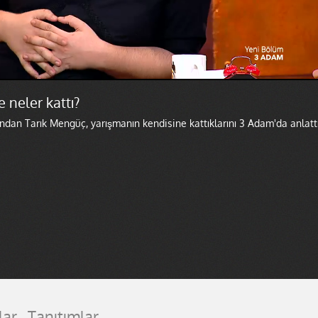
 neler kattı?
rından Tarık Mengüç, yarışmanın kendisine kattıklarını 3 Adam'da anlattı
lar
Tanıtımlar