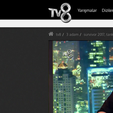
Yarışmalar
Dizile
tv8
3 adam
survivor 2017, tar