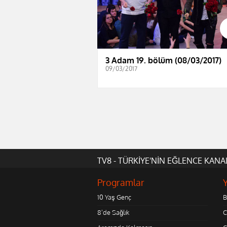
3 Adam 19. bölüm (08/03/2017)
09/03/2017
TV8 - TÜRKİYE'NİN EĞLENCE KANA
Programlar
10 Yaş Genç
B
8'de Sağlık
C