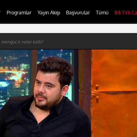
r
Programlar
Yayın Akışı
Başvurular
Tümü
TV8 Ca
ık mengüç'e neler kattı?