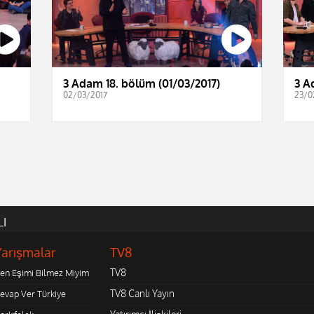
3 Adam 18. bölüm (01/03/2017)
3 A
02/03/2017
23/0
LI
Yarışmalar
TV8
TV8
en Eşimi Bilmez Miyim
TV8 Canlı Yayın
evap Ver Türkiye