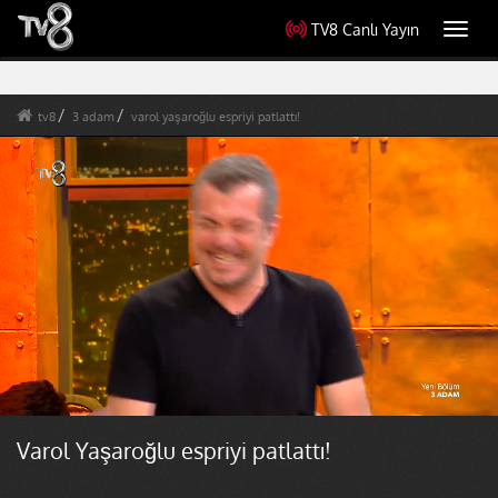
TV8 Canlı Yayın
Toggl
navig
tv8
3 adam
varol yaşaroğlu espriyi patlattı!
Varol Yaşaroğlu espriyi patlattı!