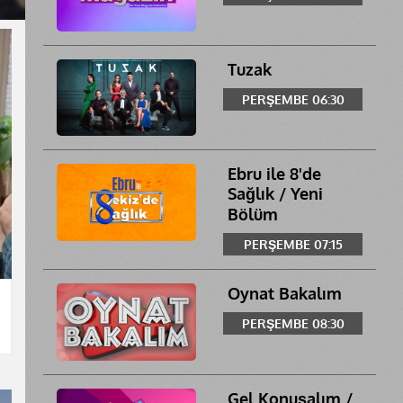
Tuzak
PERŞEMBE 06:30
Ebru ile 8'de
Sağlık / Yeni
Bölüm
PERŞEMBE 07:15
Oynat Bakalım
PERŞEMBE 08:30
Gel Konuşalım /