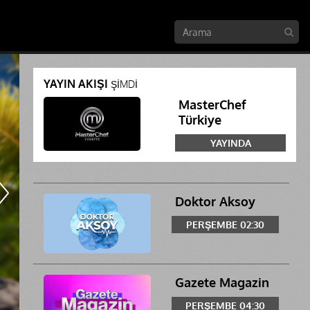
Zuhal Topal'la Yemekteyiz
Zuhal Topal'la Yemekteyiz 1069. Bölüm
Tanıtımı
YAYIN AKIŞI
ŞİMDİ
MasterChef
Türkiye
YAYINDA
Doktor Aksoy
PERŞEMBE 02:30
Gazete Magazin
PERŞEMBE 04:30