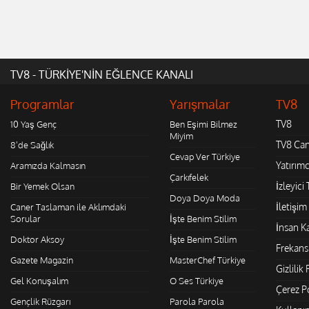
TV8 - TÜRKİYE'NİN EĞLENCE KANALI
Programlar
Yarışmalar
TV8
TV8
10 Yaş Genç
Ben Eşimi Bilmez
Miyim
TV8 Can
8'de Sağlık
Cevap Ver Türkiye
Yatırımcı
Aramızda Kalmasın
Çarkıfelek
İzleyici 
Bir Yemek Olsan
Doya Doya Moda
İletişim
Caner Taslaman ile Aklımdaki
Sorular
İşte Benim Stilim
İnsan K
Doktor Aksoy
İşte Benim Stilim
Frekans 
Gazete Magazin
MasterChef Türkiye
Gizlilik 
Gel Konuşalım
O Ses Türkiye
Çerez Po
Gençlik Rüzgarı
Parola Parola