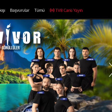
kışı
Başvurular
Tümü
TV8 Canlı Yayın