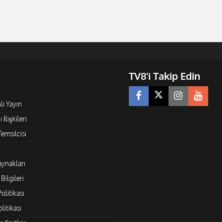
TV8'i Takip Edin
lı Yayın
 İlişkileri
Temsilcisi
aynakları
Bilgileri
Politikası
litikası